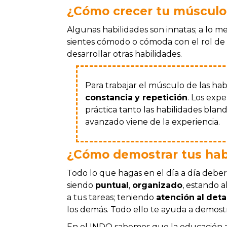
¿Cómo crecer tu músculo 
Algunas habilidades son innatas; a lo m
sientes cómodo o cómoda con el rol de 
desarrollar otras habilidades.
Para trabajar el músculo de las hab
constancia
y repetición
.
Los expe
práctica tanto las habilidades bla
avanzado viene de la experiencia.
¿Cómo demostrar tus hab
Todo lo que hagas en el día a día debe
siendo
puntual
,
organizado
, estando 
a tus tareas; teniendo
atención
al
deta
los demás. Todo ello te ayuda a demost
En el INDO sabemos que la educación 