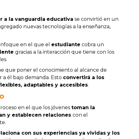
r a la vanguardia
educativa
se convirtió en un
agregado nuevas tecnologías a la enseñanza,
enfoque en el que el
estudiante
cobra un
diente
gracias a la interacción que tiene con los
les
.
iene que poner el conocimiento al alcance de
er a él bajo demanda. Esto
convertirá a los
lexibles, adaptables y accesibles
.
vo
proceso en el que los jóvenes
toman la
zan y establecen relaciones
con el
te.
elaciona con sus experiencias ya vividas y los